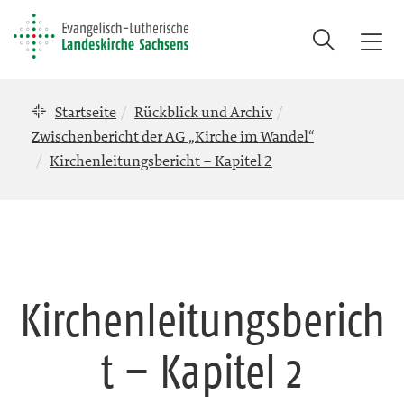
Suche
T
o
g
Startseite
Rückblick und Archiv
g
l
Zwischenbericht der AG „Kirche im Wandel“
e
Kirchenleitungsbericht – Kapitel 2
n
a
v
i
g
a
Kirchenleitungsberich
t
i
o
t – Kapitel 2
n