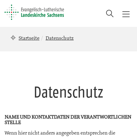
Suche
T
o
g
Startseite
Datenschutz
g
l
e
n
a
v
i
Datenschutz
g
a
t
i
NAME UND KONTAKTDATEN DER VERANTWORTLICHEN
o
STELLE
n
Wenn hier nicht anders angegeben entsprechen die